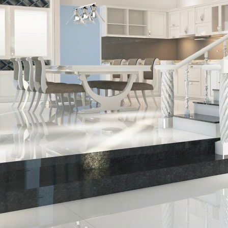
86ed27ba-2322-40a6-b001-f0b4112234f3