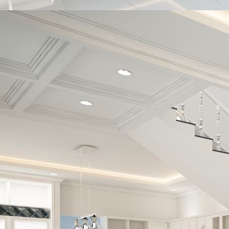
168125a3-d972-4287-a6b4-4e2d32497ad1