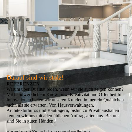
Darauf sind wir stolz!
REFERENZEN
Warum über Qualität reden, wenn wir sie auch zeigen können?
Mit handwerklichem Know-how, Kreativität und Offenheit für
Innovationen bieten wir unseren Kunden immer ein Quäntchen
mehr, als sie erwarten. Von Hausverwaltungen,
Architekturbüros und Bauträgern, bishin zu Privathaushalten
kennen wir uns mit allen üblichen Auftragsarten aus. Bei uns
sind Sie in guten Händen!
Vereinbaren Sie jetzt ein unverbindliches