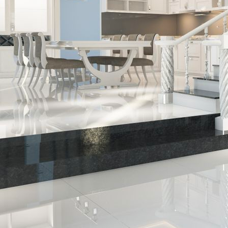
0d1da848-bd05-4ae1-9739-747dedf93699