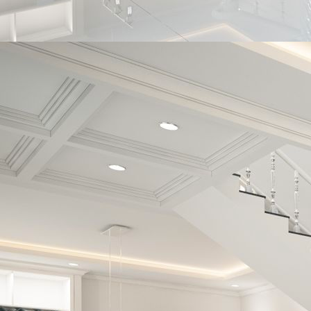
8eeb620a-2b69-47f8-b26d-b6fafb2a6525