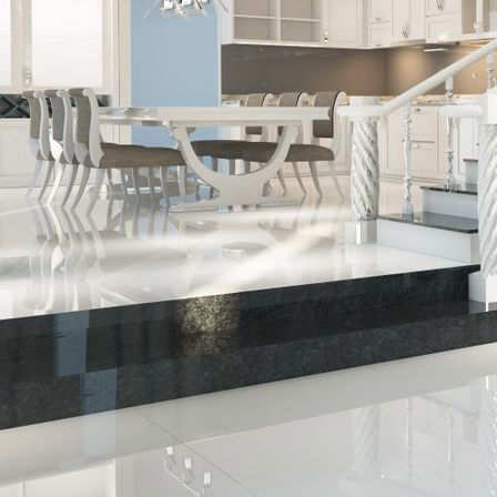
5b53dbfe-9658-4c92-9314-d432b5ab34ce