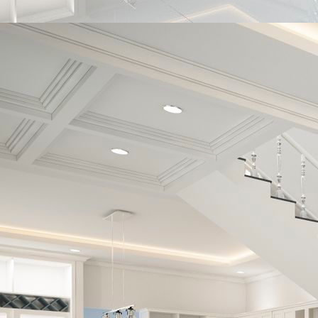
4066e384-c48d-4d33-bf53-49775eb594e7