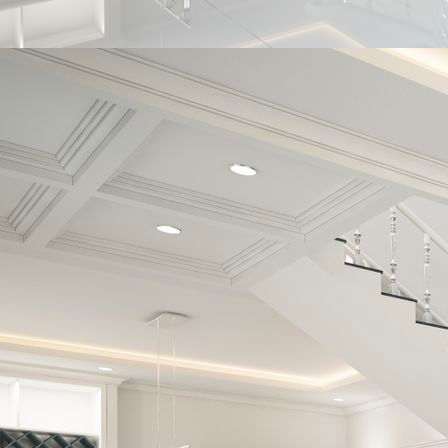
7a532890-637a-4759-b9f2-91faa10d1d43