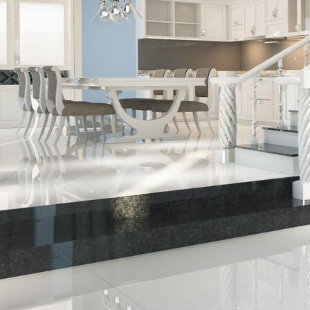
238ceaa1-39d8-450f-9df2-26b175430c72