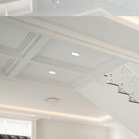
7cfca8cd-1e92-488e-8a29-000593dac669