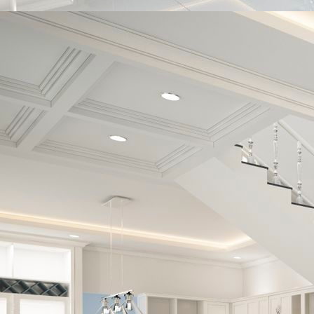
12bf9e13-8ac5-48d4-9fc2-e5a5041303fb