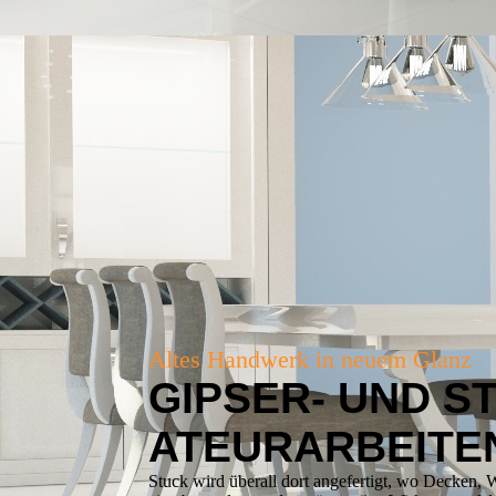
Altes Handwerk in neuem Glanz
GIPSER- UND S
ATEUR­ARBEITE
Stuck wird überall dort angefertigt, wo Decken,