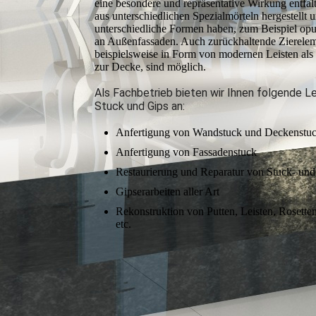
eine beson­dere und repräsentative Wirkung entfal
aus unterschiedlichen Spezial­mörteln hergestellt 
unterschiedliche Formen haben, zum Beispiel opu
an Außenfassaden. Auch zurückhaltende Zier­elem
beispielsweise in Form von modernen Leisten als 
zur Decke, sind möglich.
Als Fachbetrieb bieten wir Ihnen folgende L
Stuck und Gips an:
Anfertigung von Wandstuck und Deckenstu
Anfertigung von Fassadenstuck
Restaurierung und Reparatur von Stuck- und
Gipserarbeiten aller Art
Rekonstruktion von Putten, Leisten, Rosetten,
etc.