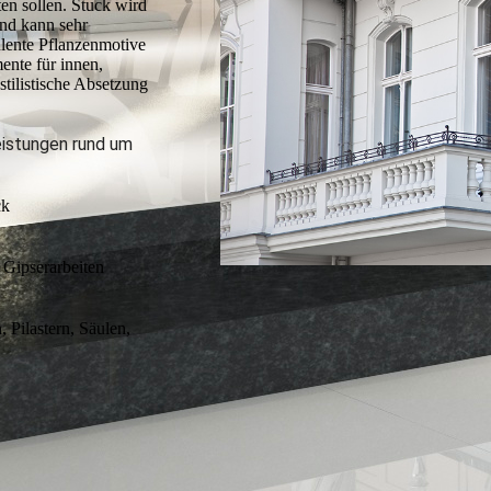
ten sollen. Stuck wird
und kann sehr
lente Pflanzenmotive
ente für innen,
stilistische Absetzung
eistungen rund um
ck
 Gipserarbeiten
 Pilastern, Säulen,