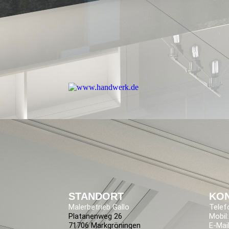
STANDORT
KO
Malerbetrieb Gallo
Telef
Platanenweg 26
Mobil:
71706 Markgröningen
E-Mail