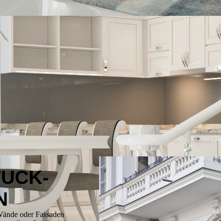
TUCK­
N
 Wände oder Fassaden